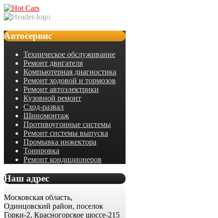
Автосервис
Техническое обслуживание
Ремонт двигателя
Компьютерная диагностика
Ремонт ходовой и тормозов
Ремонт автоэлектрики
Кузовной ремонт
Сход-развал
Шиномонтаж
Противоугонные системы
Ремонт системы выпуска
Промывка инжектора
Тонировка
Ремонт кондиционеров
Наш адрес
Московская область,
Одинцовский район, поселок
Горки-2, Красногорское шоссе-215