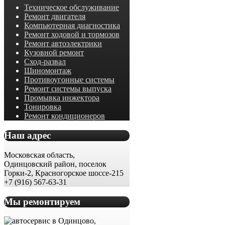
Техническое обслуживание
Ремонт двигателя
Компьютерная диагностика
Ремонт ходовой и тормозов
Ремонт автоэлектрики
Кузовной ремонт
Сход-развал
Шиномонтаж
Противоугонные системы
Ремонт системы выпуска
Промывка инжектора
Тонировка
Ремонт кондиционеров
Наш адрес
Московская область,
Одинцовский район, поселок
Горки-2, Красногорское шоссе-215
+7 (916) 567-63-31
Мы ремонтируем