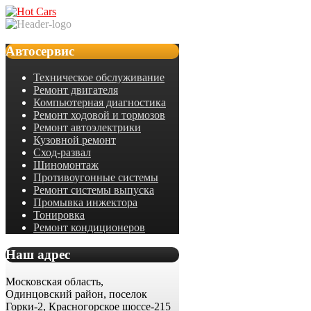
Автосервис
Техническое обслуживание
Ремонт двигателя
Компьютерная диагностика
Ремонт ходовой и тормозов
Ремонт автоэлектрики
Кузовной ремонт
Сход-развал
Шиномонтаж
Противоугонные системы
Ремонт системы выпуска
Промывка инжектора
Тонировка
Ремонт кондиционеров
Наш адрес
Московская область,
Одинцовский район, поселок
Горки-2, Красногорское шоссе-215