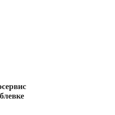
осервис
ублевке