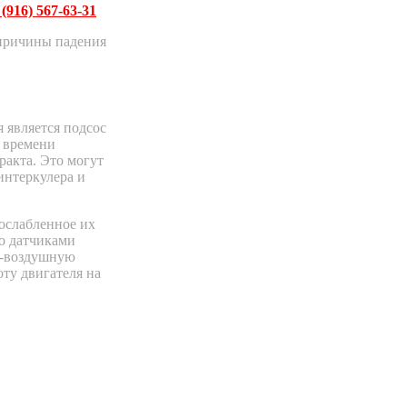
 (916) 567-63-31
 причины падения
 является подсос
т времени
ракта. Это могут
интеркулера и
ослабленное их
го датчиками
о-воздушную
оту двигателя на