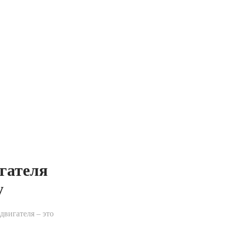
гателя
у
двигателя – это