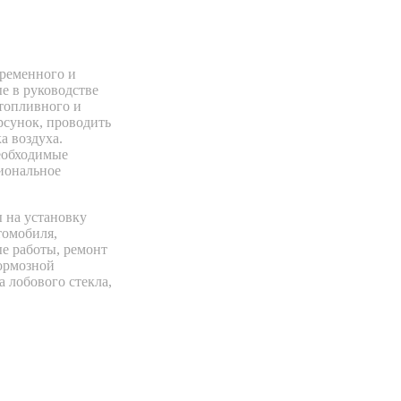
временного и
е в руководстве
топливного и
рсунок, проводить
а воздуха.
еобходимые
иональное
 на установку
томобиля,
ые работы, ремонт
тормозной
 лобового стекла,