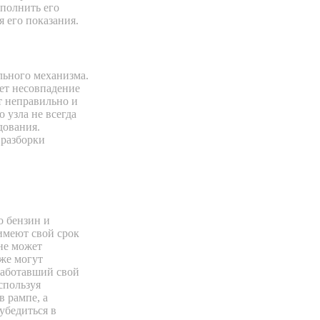
полнить его
 его показания.
льного механизма.
ет несовпадение
т неправильно и
 узла не всегда
дования.
 разборки
о бензин и
имеют свой срок
не может
же могут
работавший свой
спользуя
в рампе, а
убедиться в