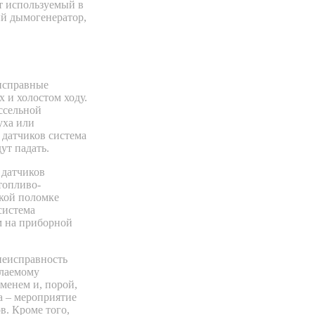
т используемый в
ый дымогенератор,
исправные
 и холостом ходу.
оссельной
уха или
 датчиков система
ут падать.
 датчиков
топливо-
ской поломке
система
м на приборной
неисправность
елаемому
еменем и, порой,
а – мероприятие
в. Кроме того,