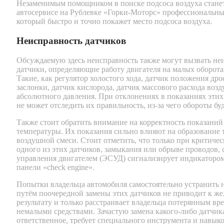
Незаменимым помощником в поиске подсоса воздуха стане
автосервисе на Рублевке «Горки-Моторс» профессиональн
который быстро и точно покажет место подсоса воздуха.
Неисправность датчиков
Обсуждаемую здесь неисправность также могут вызвать не
датчики, определяющие работу двигателя на малых оборотах
Такие, как регулятор холостого хода, датчик положения др
заслонки, датчик кислорода, датчик массового расхода возд
абсолютного давления. При отклонениях в показаниях этих
не может отследить их правильность, из-за чего обороты буд
Также стоит обратить внимание на корректность показаний
температуры. Их показания сильно влияют на образование 
воздушной смеси. Стоит отметить, что только при критиче
одного из этих датчиков, замыкания или обрыве проводов, 
управления двигателем (ЭСУД) сигнализирует индикаторо
панели «check engine».
Попытки владельца автомобиля самостоятельно устранить 
путём поочередной замены этих датчиков не приводит к ж
результату и только расстраивает владельца потерянным вр
немалыми средствами. Зачастую замена какого-либо датчик
ответственное, требует специального инструмента и навыко