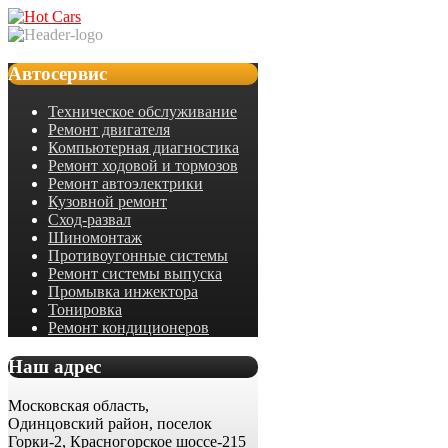
Автосервис
Техническое обслуживание
Ремонт двигателя
Компьютерная диагностика
Ремонт ходовой и тормозов
Ремонт автоэлектрики
Кузовной ремонт
Сход-развал
Шиномонтаж
Противоугонные системы
Ремонт системы выпуска
Промывка инжектора
Тонировка
Ремонт кондиционеров
Наш адрес
Московская область,
Одинцовский район, поселок
Горки-2, Красногорское шоссе-215