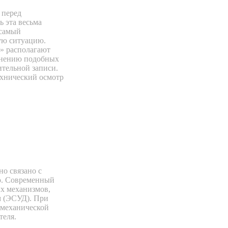
 перед
 эта весьма
 самый
ую ситуацию.
с» располагают
анению подобных
ительной записи.
ехнический осмотр
но связано с
ю. Современный
ых механизмов,
м (ЭСУД). При
 механической
теля.