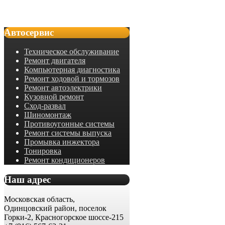
Автосервис
Техническое обслуживание
Ремонт двигателя
Компьютерная диагностика
Ремонт ходовой и тормозов
Ремонт автоэлектрики
Кузовной ремонт
Сход-развал
Шиномонтаж
Противоугонные системы
Ремонт системы выпуска
Промывка инжектора
Тонировка
Ремонт кондиционеров
Наш адрес
Московская область,
Одинцовский район, поселок
Горки-2, Красногорское шоссе-215