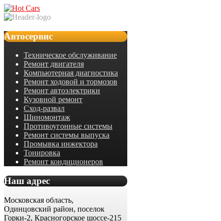
Автосервис
Техническое обслуживание
Ремонт двигателя
Компьютерная диагностика
Ремонт ходовой и тормозов
Ремонт автоэлектрики
Кузовной ремонт
Сход-развал
Шиномонтаж
Противоугонные системы
Ремонт системы выпуска
Промывка инжектора
Тонировка
Ремонт кондиционеров
Наш адрес
Московская область,
Одинцовский район, поселок
Горки-2, Красногорское шоссе-215