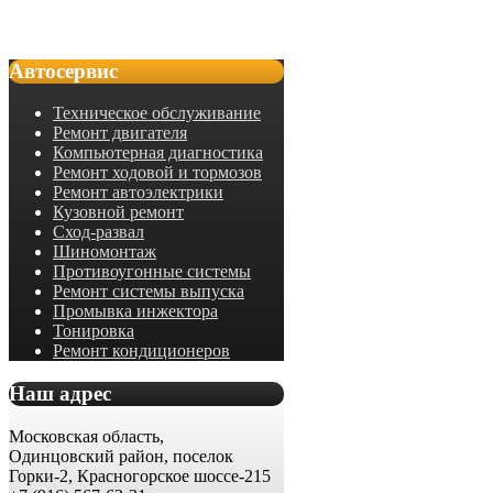
Автосервис
Техническое обслуживание
Ремонт двигателя
Компьютерная диагностика
Ремонт ходовой и тормозов
Ремонт автоэлектрики
Кузовной ремонт
Сход-развал
Шиномонтаж
Противоугонные системы
Ремонт системы выпуска
Промывка инжектора
Тонировка
Ремонт кондиционеров
Наш адрес
Московская область,
Одинцовский район, поселок
Горки-2, Красногорское шоссе-215