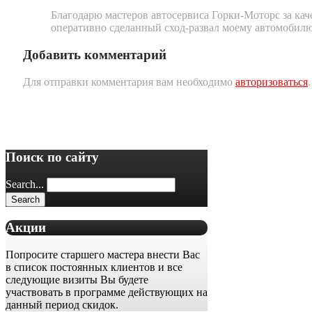
Благодарю мастеров автосервиса Горки-Моторс за кач
оперативно сделанный сход-развал моему автомобилю
Добавить комментарий
Для отправки комментария вам необходимо
авторизоваться
.
Поиск по сайту
Search...
Акции
Попросите старшего мастера внести Вас
в список постоянных клиентов и все
следующие визиты Вы будете
участвовать в программе действующих на
данный период скидок.