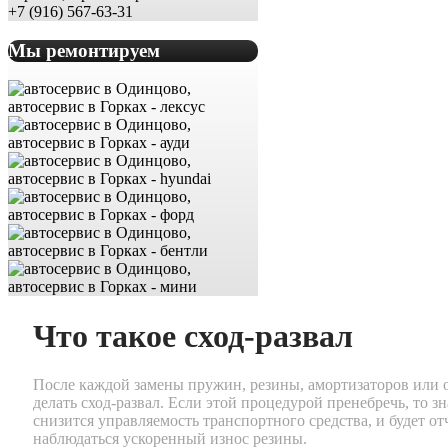
+7 (916) 567-63-31
Мы ремонтируем
Что такое сход-развал
После каждой замены пружин, резины, амортизаторов или 
делать сход-развал. Если этой процедурой пренебречь, то з
снизится управляемость транспортного средства, и будет о
наблюдаться ускоренный износ резины.