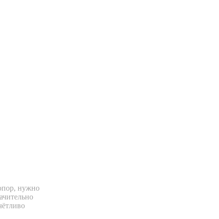
опор, нужно
начительно
тчётливо