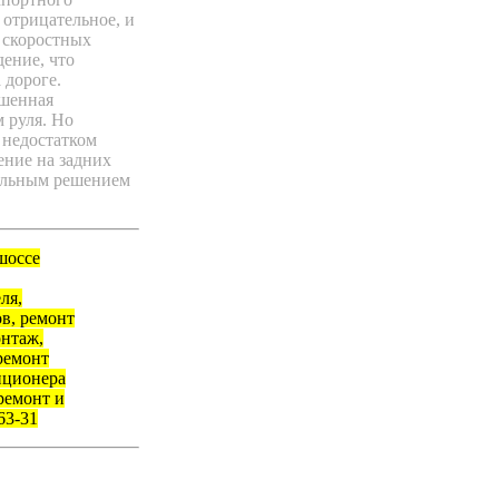
 отрицательное, и
е скоростных
ение, что
 дороге.
чшенная
 руля. Но
 недостатком
ение на задних
вильным решением
шоссе
ля,
в, ремонт
онтаж,
ремонт
иционера
ремонт и
63-31