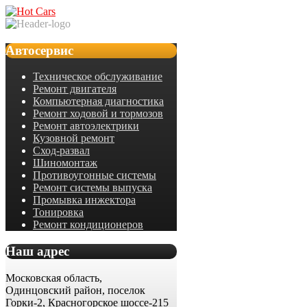
Автосервис
Техническое обслуживание
Ремонт двигателя
Компьютерная диагностика
Ремонт ходовой и тормозов
Ремонт автоэлектрики
Кузовной ремонт
Сход-развал
Шиномонтаж
Противоугонные системы
Ремонт системы выпуска
Промывка инжектора
Тонировка
Ремонт кондиционеров
Наш адрес
Московская область,
Одинцовский район, поселок
Горки-2, Красногорское шоссе-215