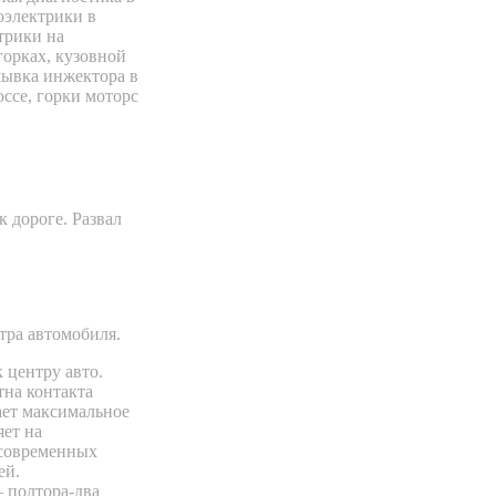
 дороге. Развал
тра автомобиля.
 центру авто.
тна контакта
ает максимальное
ет на
 современных
ей.
 полтора-два