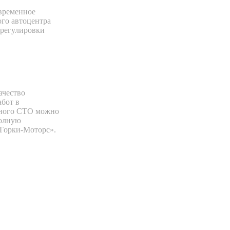
временное
ого автоцентра
 регулировки
ачество
абот в
нного СТО можно
полную
Горки-Моторс».