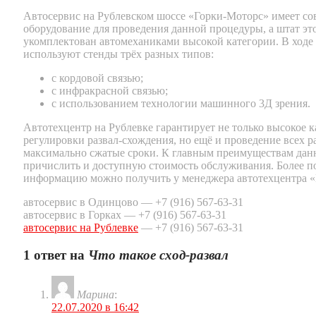
Автосервис на Рублевском шоссе «Горки-Моторс» имеет со
оборудование для проведения данной процедуры, а штат эт
укомплектован автомеханиками высокой категории. В ходе
используют стенды трёх разных типов:
с кордовой связью;
с инфракрасной связью;
с использованием технологии машинного 3Д зрения.
Автотехцентр на Рублевке гарантирует не только высокое к
регулировки развал-схождения, но ещё и проведение всех р
максимально сжатые сроки. К главным преимуществам да
причислить и доступную стоимость обслуживания. Более 
информацию можно получить у менеджера автотехцентра «
автосервис в Одинцово — +7 (916) 567-63-31
автосервис в Горках — +7 (916) 567-63-31
автосервис на Рублевке
— +7 (916) 567-63-31
1 ответ на
Что такое сход-развал
Марина
:
22.07.2020 в 16:42