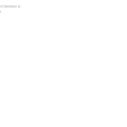
ественно и
.