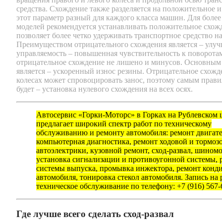
средства. Схождение также разделяется на положительное и
этот параметр разный для каждого класса машин. Для боле
моделей рекомендуется устанавливать положительное схожд
позволяет более четко удерживать транспортное средство на
Преимуществом отрицательного схождения является – улу
управляемость – повышенная чувствительность к поворотам
отрицательное схождение не лишено и минусов. Основным
является – ускоренный износ резины. Отрицательное схожд
колесах может спровоцировать занос, поэтому самым пра
будет – установка нулевого схождения на всех осях.
Автосервис «Горки-Моторс» в Горках на Рублевском 
предлагает широкий спектр работ по техническому
обслуживанию и ремонту автомобиля: ремонт двигате
компьютерная диагностика, ремонт ходовой и тормозо
автоэлектрики, кузовной ремонт, сход-развал, шином
установка сигнализации и противоугонной системы, 
системы выпуска, промывка инжектора, ремонт конд
автомобиля, тонировка стекол автомобиля. Запись на 
техническое обслуживание по телефону: +7 (916) 567-
Где лучше всего сделать сход-развал