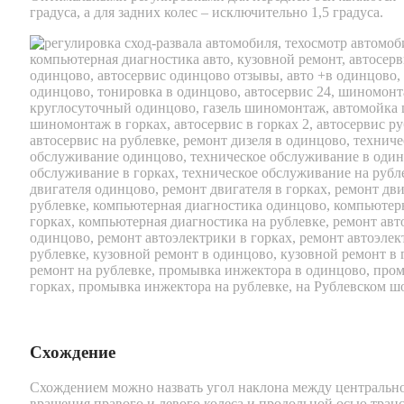
градуса, а для задних колес – исключительно 1,5 градуса.
Схождение
Схождением можно назвать угол наклона между центральн
вращения правого и левого колеса и продольной осью тран